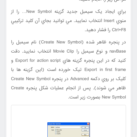
براي ايجاد يک سيمبل جديد گزينه New Symbol… را از
منوي Insert انتخاب نماييد. مي توانيد بجاي آن کليد ترکيبي
Ctrl+F8 را فشار دهيد.
در پنجره ظاهر شده (Create New Symbol) نام سيمبل را
navBase و نوع سيمبل را Movie Clip انتخاب نماييد. دقت
کنيد که در اين پنجره گزينه هاي Export for action script و
Export in first frame تيک خورده است (اين گزينه ها با
کليک بر روي دکمه Advanced در پنجره Create New Symbol
ظاهر مي شوند). پس از انجام عمليات شکل پنجره Create
New Symbol بصورت زير است.