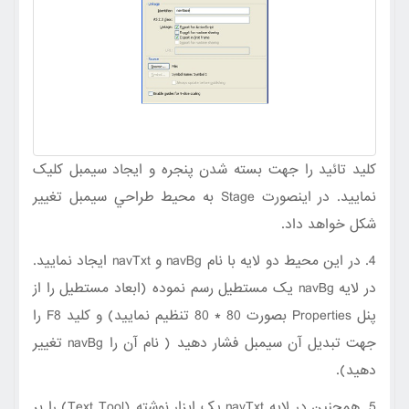
کليد تائيد را جهت بسته شدن پنجره و ايجاد سيمبل کليک
نماييد. در اينصورت Stage به محيط طراحي سيمبل تغيير
شکل خواهد داد.
4. در اين محيط دو لايه با نام navBg و navTxt ايجاد نماييد.
در لايه navBg يک مستطيل رسم نموده (ابعاد مستطيل را از
پنل Properties بصورت 80 * 80 تنظيم نماييد) و کليد F8 را
جهت تبديل آن سيمبل فشار دهيد ( نام آن را navBg تغيير
دهيد).
5. همچنين در لايه navTxt يک ابزار نوشته (Text Tool) را بر