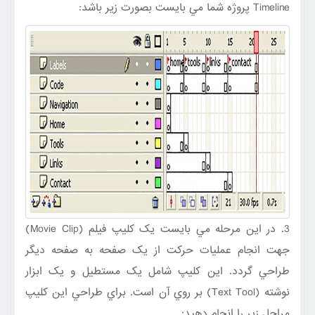
Timeline پروژه شما مي بايست بصورت زير باشد:
3. در اين مرحله مي بايست يک کليپ فيلم (Movie Clip)
جهت انجام عمليات حرکت از يک صفحه به صفحه ديگر
طراحي گردد. اين کليپ شامل يک مستطيل و يک ابزار
نوشته (Text Tool) بر روي آن است. براي طراحي اين کليپ
مراحل زير را انجام دهيد: