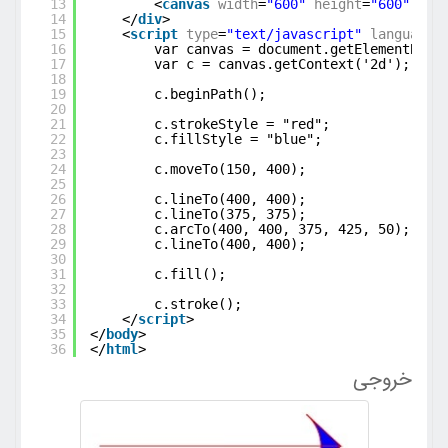
13
<
canvas
width
=
"600"
height
=
"600"
id
=
14
</
div
>
15
<
script
type
=
"text/javascript"
language
=
16
var canvas = document.getElementById
17
var c = canvas.getContext('2d');
18
19
c.beginPath();
20
21
c.strokeStyle = "red";
22
c.fillStyle = "blue";
23
24
c.moveTo(150, 400);
25
26
c.lineTo(400, 400);
27
c.lineTo(375, 375);
28
c.arcTo(400, 400, 375, 425, 50);
29
c.lineTo(400, 400);
30
31
c.fill();
32
33
c.stroke();
34
</
script
>
35
</
body
>
36
</
html
>
خروجی