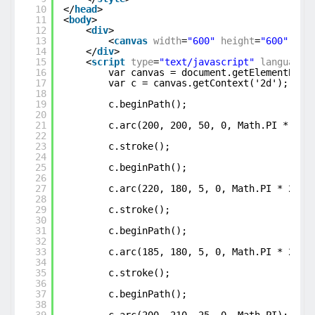
10
</
head
>
11
<
body
>
12
<
div
>
13
<
canvas
width
=
"600"
height
=
"600"
id
=
14
</
div
>
15
<
script
type
=
"text/javascript"
language
=
16
var canvas = document.getElementById
17
var c = canvas.getContext('2d');
18
19
c.beginPath();
20
21
c.arc(200, 200, 50, 0, Math.PI * 2);
22
23
c.stroke();
24
25
c.beginPath();
26
27
c.arc(220, 180, 5, 0, Math.PI * 2);
28
29
c.stroke();
30
31
c.beginPath();
32
33
c.arc(185, 180, 5, 0, Math.PI * 2);
34
35
c.stroke();
36
37
c.beginPath();
38
39
c.arc(200, 210, 25, 0, Math.PI);