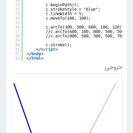
30
31
c.beginPath();
32
c.strokeStyle = "blue";
33
c.lineWidth = 5;
34
c.moveTo(100, 100);
35
36
c.arcTo(300, 500, 600, 100, 120); //
37
//c.arcTo(600, 100, 800, 500, 50);
38
//c.arcTo(800, 500, 300, 500, 70);
39
40
c.stroke();
41
</
script
>
42
</
body
>
43
</
html
>
خروجی