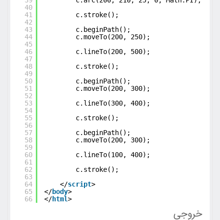
40
41
c.stroke();
42
43
c.beginPath();
44
c.moveTo(200, 250);
45
46
c.lineTo(200, 500);
47
48
c.stroke();
49
50
c.beginPath();
51
c.moveTo(200, 300);
52
53
c.lineTo(300, 400);
54
55
c.stroke();
56
57
c.beginPath();
58
c.moveTo(200, 300);
59
60
c.lineTo(100, 400);
61
62
c.stroke();
63
64
</
script
>
65
</
body
>
66
</
html
>
خروجی