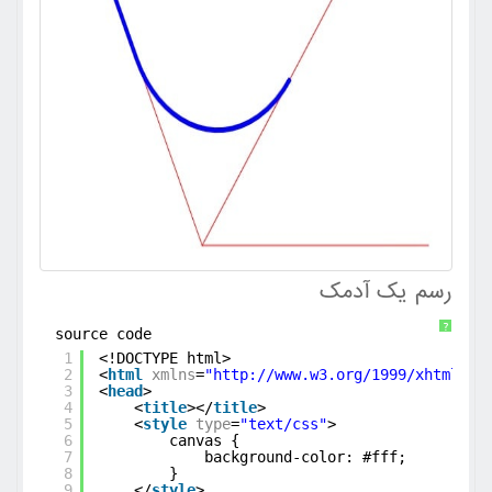
رسم یک آدمک
?
source code
1
<!DOCTYPE html>
2
<
html
xmlns
=
"
http://www.w3.org/1999/xhtml
"
>
3
<
head
>
4
<
title
></
title
>
5
<
style
type
=
"text/css"
>
6
canvas {
7
background-color: #fff;
8
}
9
</
style
>