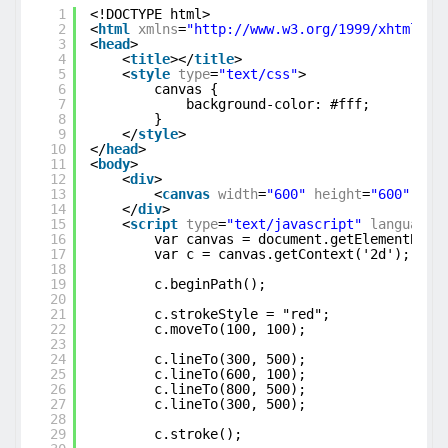
1
<!DOCTYPE html>
2
<
html
xmlns
=
"
http://www.w3.org/1999/xhtml
"
>
3
<
head
>
4
<
title
></
title
>
5
<
style
type
=
"text/css"
>
6
canvas {
7
background-color: #fff;
8
}
9
</
style
>
10
</
head
>
11
<
body
>
12
<
div
>
13
<
canvas
width
=
"600"
height
=
"600"
id
=
14
</
div
>
15
<
script
type
=
"text/javascript"
language
=
16
var canvas = document.getElementById
17
var c = canvas.getContext('2d');
18
19
c.beginPath();
20
21
c.strokeStyle = "red";
22
c.moveTo(100, 100);
23
24
c.lineTo(300, 500);
25
c.lineTo(600, 100);
26
c.lineTo(800, 500);
27
c.lineTo(300, 500);
28
29
c.stroke();