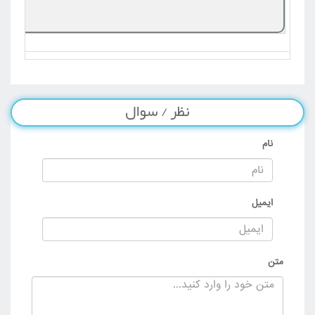
نظر / سوال
نام
ایمیل
متن