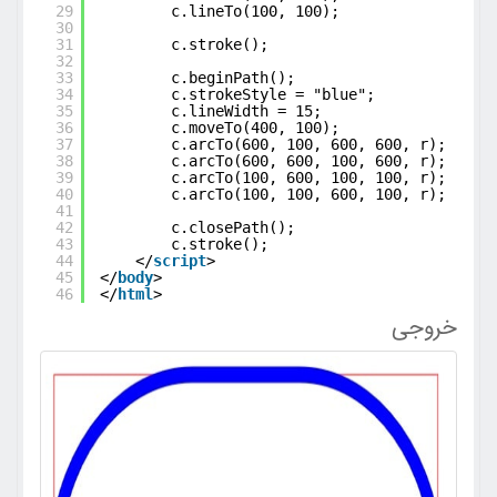
29
c.lineTo(100, 100);
30
31
c.stroke();
32
33
c.beginPath();
34
c.strokeStyle = "blue";
35
c.lineWidth = 15;
36
c.moveTo(400, 100);
37
c.arcTo(600, 100, 600, 600, r);
38
c.arcTo(600, 600, 100, 600, r);
39
c.arcTo(100, 600, 100, 100, r);
40
c.arcTo(100, 100, 600, 100, r);
41
42
c.closePath();
43
c.stroke();
44
</
script
>
45
</
body
>
46
</
html
>
خروجی