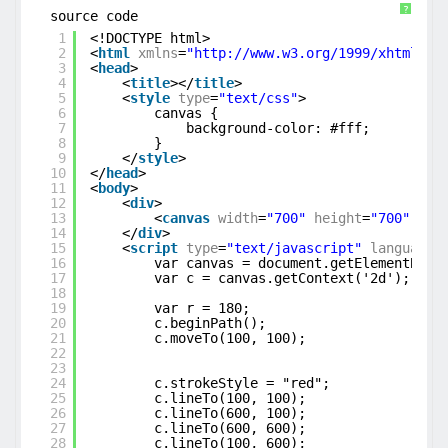
?
source code
1
<!DOCTYPE html>
2
<
html
xmlns
=
"
http://www.w3.org/1999/xhtml
"
>
3
<
head
>
4
<
title
></
title
>
5
<
style
type
=
"text/css"
>
6
canvas {
7
background-color: #fff;
8
}
9
</
style
>
10
</
head
>
11
<
body
>
12
<
div
>
13
<
canvas
width
=
"700"
height
=
"700"
id
=
14
</
div
>
15
<
script
type
=
"text/javascript"
language
=
16
var canvas = document.getElementById
17
var c = canvas.getContext('2d');
18
19
var r = 180;
20
c.beginPath();
21
c.moveTo(100, 100);
22
23
24
c.strokeStyle = "red";
25
c.lineTo(100, 100);
26
c.lineTo(600, 100);
27
c.lineTo(600, 600);
28
c.lineTo(100, 600);