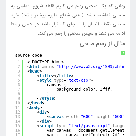
زمانی که یک منحنی رسم می کنیم نقطه شروع، تماسی به
منحنی نداشته باشد (یعنی شعاع دایره بیشتر باشد) خود
منحنی نقطه اتصال را تا جای که نیاز باشد در همان راستا
ادامه می دهد و سپس منحنی را رسم می کند.
مثال از رسم منحی
?
source code
1
<!DOCTYPE html>
2
<
html
xmlns
=
"
http://www.w3.org/1999/xhtml
"
>
3
<
head
>
4
<
title
></
title
>
5
<
style
type
=
"text/css"
>
6
canvas {
7
background-color: #fff;
8
}
9
</
style
>
10
</
head
>
11
<
body
>
12
<
div
>
13
<
canvas
width
=
"600"
height
=
"600"
id
=
14
</
div
>
15
<
script
type
=
"text/javascript"
language
=
16
var canvas = document.getElementById
17
var c = canvas.getContext('2d');