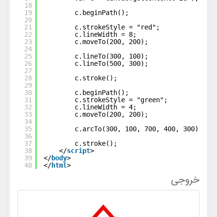
18
19
c.beginPath();
20
21
c.strokeStyle = "red";
22
c.lineWidth = 8;
23
c.moveTo(200, 200);
24
25
c.lineTo(300, 100);
26
c.lineTo(500, 300);
27
28
c.stroke();
29
30
c.beginPath();
31
c.strokeStyle = "green";
32
c.lineWidth = 4;
33
c.moveTo(200, 200);
34
35
c.arcTo(300, 100, 700, 400, 300);
36
37
c.stroke();
38
</
script
>
39
</
body
>
40
</
html
>
خروجی