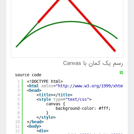
رسم یک کمان با Canvas
?
source code
1
<!DOCTYPE html>
2
<
html
xmlns
=
"
http://www.w3.org/1999/xhtml
"
>
3
<
head
>
4
<
title
></
title
>
5
<
style
type
=
"text/css"
>
6
canvas {
7
background-color: #fff;
8
}
9
</
style
>
10
</
head
>
11
<
body
>
12
<
div
>