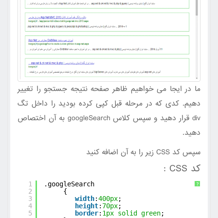
ما در ایجا می خواهیم ظاهر صفحه نتیجه جستجو را تغییر
دهیم. کدی که در مرحله قبل کپی کرده بودید را داخل تگ
div قرار دهید و سپس کلاس googleSearch به آن اختصاص
دهید.
سپس کد CSS زیر را به آن اضافه کنید
کد CSS :
1
.googleSearch
?
2
{
3
width
:
400px
;
4
height
:
70px
;
5
border
:
1px
solid
green
;