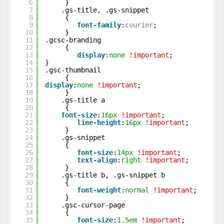
6
}
7
.gs-title, .gs-snippet
8
{
9
font-family
:
courier
;
10
}
11
.gcsc-branding
12
{
13
display
:
none
!important
;
14
}
15
.gsc-thumbnail
16
{
17
display
:
none
!important
;
18
}
19
.gs-title a
20
{
21
font-size
:
16px
!important
;
22
line-height
:
16px
!important
;
23
}
24
.gs-snippet
25
{
26
font-size
:
14px
!important
;
27
text-align
:
right
!important
;
28
}
29
.gs-title b, .gs-snippet b
30
{
31
font-weight
:
normal
!important
;
32
}
33
.gsc-cursor-page
34
{
35
font-size
:
1.5em
!important
;