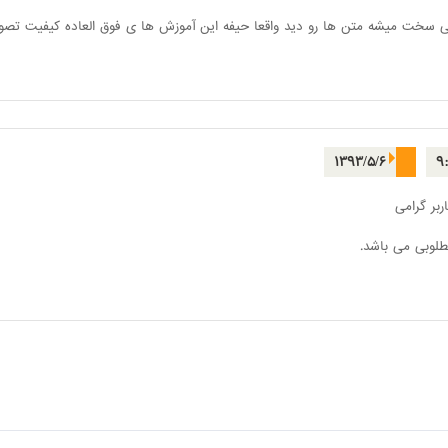
لی سخت میشه متن ها رو دید واقعا حیفه این آموزش ها ی فوق العاده کیفیت تصو
۱۳۹۳/۵/۶
۹
ربر گرامی
طلوبی می باشد.