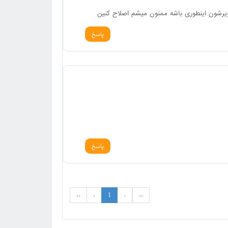
یرشون اینطوری باشه ممنون میشم اصلاح کنین
پاسخ
پاسخ
»»
»
1
«
««