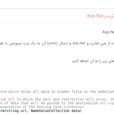
 آن در
آن به یک وب سرویس یا هر جای که نیاز به دریافت اطلاعات به ص
form which holds all data in hidden field in the addetio
tion Url to which the post and redirection will occur, t
on of data that will be posted to the destination Url.</
resentation of the Posting form.</returns>
orm(
string
url, NameValueCollection data)