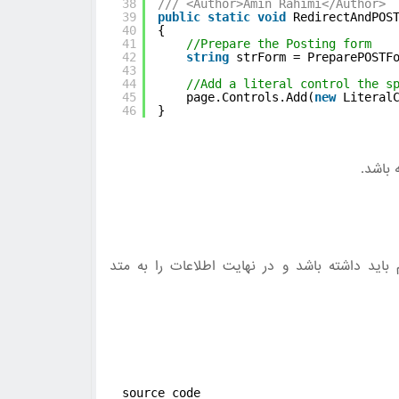
38
/// <Author>Amin Rahimi</Author>
39
public
static
void
RedirectAndPOS
40
{
41
//Prepare the Posting form
42
string
strForm = PreparePOSTF
43
44
//Add a literal control the s
45
page.Controls.Add(
new
Literal
46
}
ه باشد
ید داشته باشد و در نهایت اطلاعات را به متد
source code