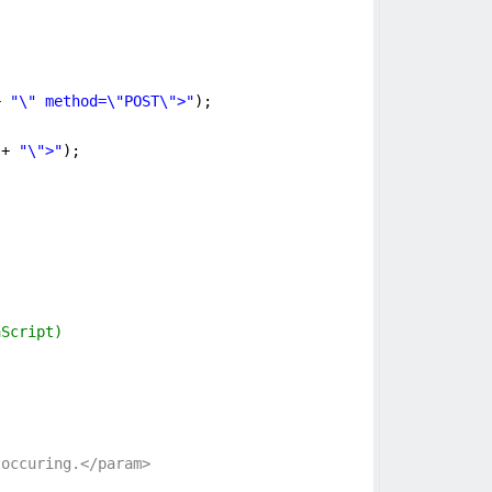
+ 
"\" method=\"POST\">"
);
 + 
"\">"
);
aScript)
 occuring.</param>