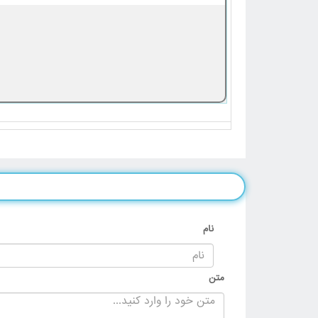
نام
متن