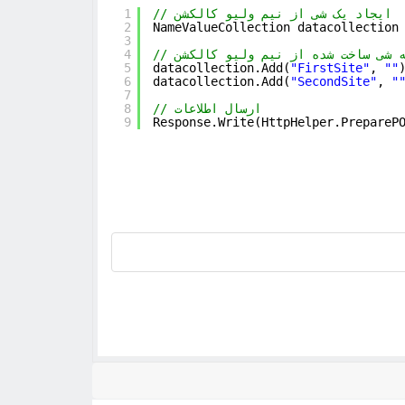
1
// ایجاد یک شی از نیم ولیو کالکشن
2
NameValueCollection datacollection
3
4
// شی ساخت شده از نیم ولیو کالکشن
5
datacollection.Add(
"FirstSite"
, 
""
6
datacollection.Add(
"SecondSite"
, 
"
7
8
// ارسال اطلاعات
9
Response.Write(HttpHelper.PrepareP