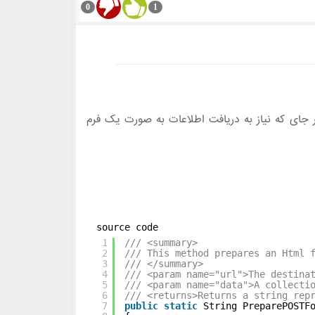
0
1
در این مقاله قصد داریم تا نحوه ایجاد فرم با استفاده از سی شارپ و Asp.Net و ارسال (post) ورت یک فرم
source code
1
/// <summary>
2
/// This method prepares an Html 
3
/// </summary>
4
/// <param name="url">The destina
5
/// <param name="data">A collecti
6
/// <returns>Returns a string rep
7
public
static
String PreparePOSTF