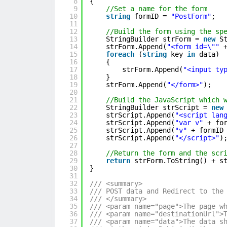
8
{
9
//Set a name for the form
10
string
formID = 
"PostForm"
;
11
12
//Build the form using the sp
13
StringBuilder strForm = 
new
S
14
strForm.Append(
"<form id=\""
15
foreach
(
string
key 
in
data)
16
{
17
strForm.Append(
"<input ty
18
}
19
strForm.Append(
"</form>"
);
20
21
//Build the JavaScript which 
22
StringBuilder strScript = 
new
23
strScript.Append(
"<script lan
24
strScript.Append(
"var v"
+ fo
25
strScript.Append(
"v"
+ formID
26
strScript.Append(
"</script>"
)
27
28
//Return the form and the scr
29
return
strForm.ToString() + s
30
}
31
32
/// <summary>
33
/// POST data and Redirect to the
34
/// </summary>
35
/// <param name="page">The page w
36
/// <param name="destinationUrl">
37
/// <param name="data">The data s