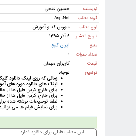
حسین فتحی
نویسنده
Asp.Net
گروه مطلب
سورس کد و آموزش
نوع مطلب
۶ آذر ۱۳۹۵
تاریخ انتشار
ایران گنج
منبع
۰
تعداد نظرات
کاربران مهمان
قیمت
توجه:
توضیح
زمانی که روی لینک دانلود کلیک می کنید ل
لینک های دانلود دوره های آمو.
برای خارج کردن فا winrar استفاده کنید.
برای خارج کردن فایل ها از .
لطفا توضیحات نوشته شده برای.
برا Km Player , VLC Player یا Media Player Classic استفاده کنید.
این مطلب فایلی برای دانلود ندارد