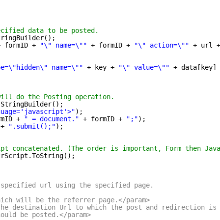
ecified data to be posted.
tringBuilder();
+ formID + 
"\" name=\""
+ formID + 
"\" action=\""
+ url 
pe=\"hidden\" name=\""
+ key + 
"\" value=\""
+ data[key]
will do the Posting operation.
StringBuilder();
guage='javascript'>"
);
rmID + 
" = document."
+ formID + 
";"
);
 + 
".submit();"
);
;
ipt concatenated. (The order is important, Form then Jav
trScript.ToString();
 specified url using the specified page.
hich will be the referrer page.</param>
The destination Url to which the post and redirection is
hould be posted.</param>