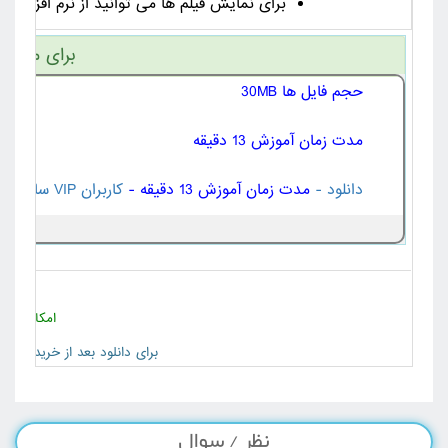
برای نمایش فیلم ها می توانید از نرم افزار هایی مانند Km Player , VLC Player یا ia Player Classic
برای مشاهد
حجم فایل ها 30MB
مدت زمان آموزش 13 دقیقه
دانلود -
مدت زمان آموزش 13 دقیقه -
کاربران VIP سایت
- 
امکان خری
برای دانلود بعد از خرید به 
نظر / سوال