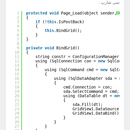
سی شارپ :
1
protected
void
Page_Load(object sender, Even
?
2
{
3
if
(!
this
.IsPostBack)
4
{
5
this
.BindGrid();
6
}
7
}
8
9
private
void
BindGrid()
10
{
11
string constr = ConfigurationManager.Con
12
using (SqlConnection con = 
new
SqlConnec
13
{
14
using (SqlCommand cmd = 
new
SqlComma
15
{
16
using (SqlDataAdapter sda = 
new
17
{
18
cmd.Connection = con;
19
sda.SelectCommand = cmd;
20
using (DataTable dt = 
new
Da
21
{
22
sda.Fill(dt);
23
GridView1.DataSource = d
24
GridView1.DataBind();
25
}
26
}
27
}