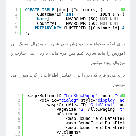
1
CREATE
TABLE
[dbo].[Customers] (
?
2
[CustomerId] 
INT
IDENTITY (1, 1
3
[
Name
]       NVARCHAR (50) 
NOT
NULL
,
4
[Country]    NVARCHAR (50) 
NOT
NULL
,
5
PRIMARY
KEY
CLUSTERED ([CustomerId] 
ASC
)
6
);
برای اینکه میخواهیم به دو زبان سی شارپ و ویژوال بیسیک این
آموزش را پیاده سازی کنیم پس فرم هایی با زبان سی شارپ و
ویژوال ایجاد میکنیم.
برای هردو فرم کد زیر را برای نمایش اطلاعات در گرید ویو را می
نویسیم.
1
<asp:Button ID=
"btnShowPopup"
runat=
"server"
?
2
<div id=
"dialog"
style=
"display: none"
>
3
<asp:GridView ID=
"GridView1"
runat=
"
4
PageSize=
"2"
AllowPaging=
"true"
>
5
<Columns>
6
<asp:BoundField DataField=
"C
7
<asp:BoundField DataField=
"N
8
<asp:BoundField DataField=
"C
9
</Columns>