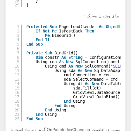
28
}
29
}
برای ویژوال بیسیک :
1
Protected
Sub
Page_Load(sender 
As
Object
, e 
?
2
If
Not
Me
.IsPostBack 
Then
3
Me
.BindGrid()
4
End
If
5
End
Sub
6
7
Private
Sub
BindGrid()
8
Dim
constr 
As
String
= ConfigurationMana
9
Using con 
As
New
SqlConnection(constr)
10
Using cmd 
As
New
SqlCommand(
"SELECT 
11
Using sda 
As
New
SqlDataAdapter(
12
cmd.Connection = con
13
sda.SelectCommand = cmd
14
Using dt 
As
New
DataTable()
15
sda.Fill(dt)
16
GridView1.DataSource = d
17
GridView1.DataBind()
18
End
Using
19
End
Using
20
End
Using
21
End
Using
22
End
Sub
سپس در خاصیت OnPageIndexChanging گرید ویو نیاز است تا