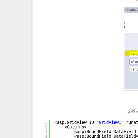
1
<asp:GridView ID=
"GridView1"
runa
2
<Columns>
3
<asp:BoundField DataField
4
<asp:BoundField DataField