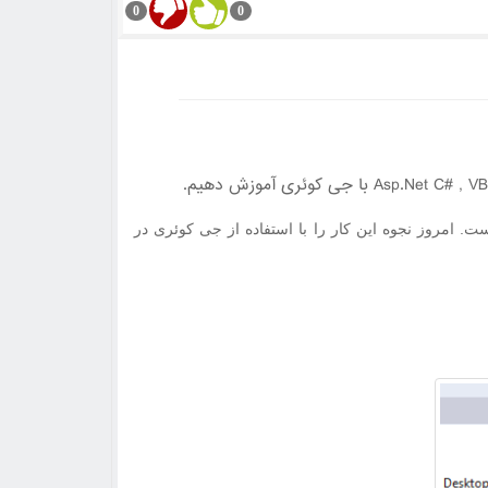
0
0
Asp.Net C# , V
با جی کوئری آموزش دهیم
.
ت. امروز نجوه این کار را با استفاده از جی کوئری
در