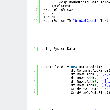
5
<asp:BoundField DataField
6
</Columns>
7
</asp:GridView>
8
<br />
9
<br />
10
<asp:Button ID=
"btnGetCount"
Text
1
using System.Data;
1
DataTable dt = 
new
DataTable();
2
dt.Columns.AddRange
3
dt.Rows.Add(
1
, 
4
dt.Rows.Add(
2
, 
5
dt.Rows.Add(
3
, 
6
dt.Rows.Add(
4
, 
7
GridView1.DataSourc
8
GridView1.DataBind(