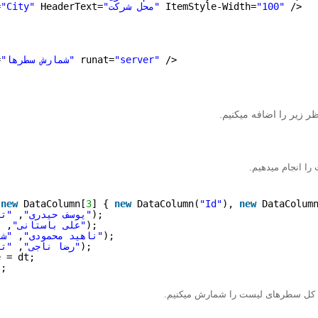
/>
"100"
ItemStyle-Width=
"محل شرکت"
HeaderText=
"City"
=
/>
"server"
runat=
"شمارش سطرها"
=
ر زیر را اضافه میکنیم.
(
new
DataColumn[
3
] { 
new
DataColumn(
"Id"
), 
new
DataColum
);
"تبریز"
"یوسف حیدری"
, 
);
"کرج"
"علی باستانی"
, 
);
"شیراز"
"ناهید محمودی"
, 
);
"تهران"
"رضا ناجی"
, 
e = dt;
);
ری کل سطرهای لیست را شمارش میکنیم.