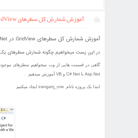
آموزش شمارش کل سطرهای GridView در Asp.Net و C#.Net و VB با استفاده از جی کوئری
آموزش شمارش کل سطرهای GridView در Asp.Net و C#.Net و VB با استفاده از جی کوئری
در این پست میخواهیم چگونه شمارش سطرهای یک لی
گاهی در قسمت هایی از وب میخواهیم سطرهای موجود را س
Asp.Net با C#.Net و VB
آموزش میدهیم .
ابتدا یک پروژه بانام iranganj_row ایجاد میکنیم.