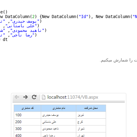
le()
ew DataColumn(
2
) {New DataColumn(
"Id"
), New DataColumn(
"
)
"تبریز"
"یوسف حیدری"
, 
)
"کرج"
"علی باستانی"
, 
)
"شیراز"
"ناهید محمودی"
, 
)
"تهران"
"رضا ناجی"
, 
= dt
ست را شمارش میکنیم.