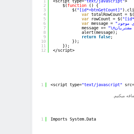
1
<script type=
"text/javascript"
>
2
$(
function
() {
3
$(
"[id*=btnGetCount]"
).cl
4
var
totalRowCount = $
5
var
rowCount = $(
"[id
6
var
message = 
7
message += 
8
alert(message);
9
return
false
;
10
});
11
});
12
</script>
1
<script type=
"text/javascript"
src
1
Imports System.Data