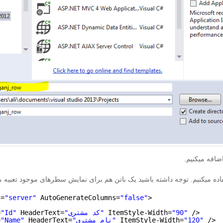
افه میکنیم.
t=
"server"
AutoGenerateColumns=
"false"
>
/>
"90"
ItemStyle-Width=
"کد مشتری"
HeaderText=
"Id"
=
/>
"120"
ItemStyle-Width=
"نام مشتری"
HeaderText=
"Name"
=