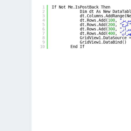
1
If Not Me.IsPostBack Then
2
Dim dt As New DataTab
3
dt.Columns.AddRange(N
4
dt.Rows.Add(
100
, 
5
dt.Rows.Add(
200
, 
6
dt.Rows.Add(
300
, 
7
dt.Rows.Add(
400
, 
8
GridView1.DataSource 
9
GridView1.DataBind()
10
End If