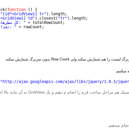
ick(
function
() {
(
"[id*=GridView1] tr"
).length;
*=GridView1] td"
).closest(
"tr"
).length;
+ totalRowCount;
"کل سطرهای موجود: "
+ rowCount;
"\nتعدا مشتریان: "
 میکنیم.
=
"
http://ajax.googleapis.com/ajax/libs/jquery/1.8.3/jque
م را انجام م دهیم و یک GridView به آن مانند بالا اضافه میکنیم.