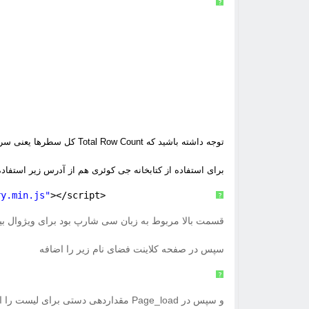
?
توجه داشته باشید که Total Row Count کل سطرها یعنی سربرگ لیست را هم شمارش میکند.ولی Row Count بدون سربرگ شمارش میکند.
برای استفاده از کتابخانه جی کوئری هم از آدرس زیر استفاده
ry.min.js
"
></script>
?
قسمت بالا مربوط به زبان سی شارپ بود برای ویژوال بیسیک هم مراحل ساخت فر
سپس در صفحه کلاینت فضای نام زیر را اضافه
?
و سپس در Page_load مقداردهی دستی برای لیست را انجام میدهیم.