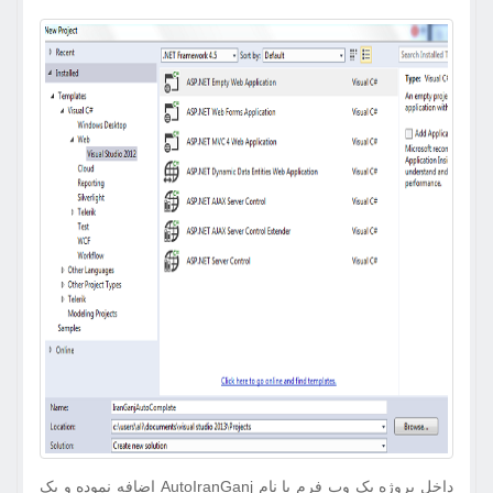
داخل پروژه یک وب فرم با نام AutoIranGanj اضافه نموده و یک