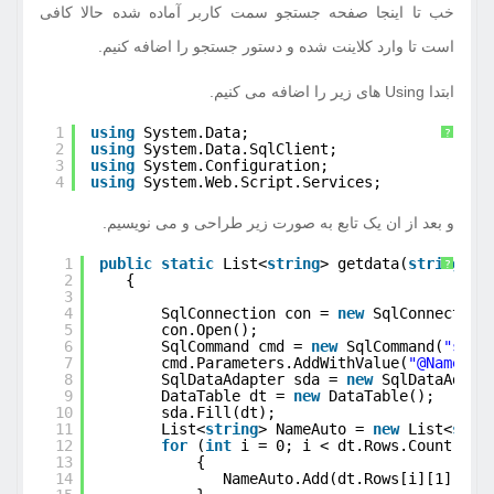
خب تا اینجا صفحه جستجو سمت کاربر آماده شده حالا کافی
است تا وارد کلاینت شده و دستور جستجو را اضافه کنیم.
ابتدا Using های زیر را اضافه می کنیم.
1
using
System.Data;
?
2
using
System.Data.SqlClient;
3
using
System.Configuration;
4
using
System.Web.Script.Services;
و بعد از ان یک تابع به صورت زیر طراحی و می نویسیم.
1
public
static
List<
string
> getdata(
string
pr
?
2
{
3
4
SqlConnection con = 
new
SqlConnection
5
con.Open();
6
SqlCommand cmd = 
new
SqlCommand(
"sele
7
cmd.Parameters.AddWithValue(
"@NameAut
8
SqlDataAdapter sda = 
new
SqlDataAdapt
9
DataTable dt = 
new
DataTable();
10
sda.Fill(dt);
11
List<
string
> NameAuto = 
new
List<
stri
12
for
(
int
i = 0; i < dt.Rows.Count; i+
13
{
14
NameAuto.Add(dt.Rows[i][1].ToS