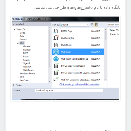
پایگاه داده با نام iranganj_auto طراحی می نماییم.