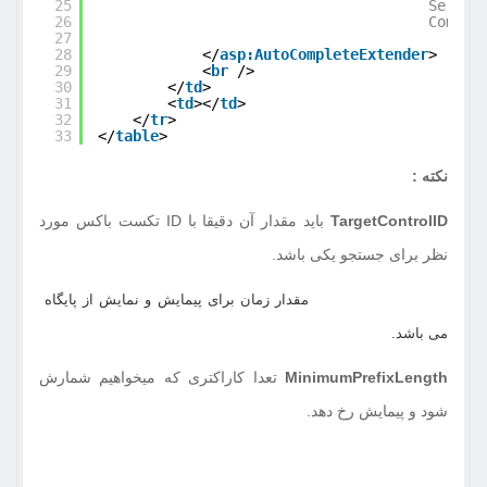
25
Servic
26
Comple
27
28
</
asp:AutoCompleteExtender
>
29
<
br
/>
30
</
td
>
31
<
td
></
td
>
32
</
tr
>
33
</
table
>
نکته :
TargetControlID
باید مقدار آن دقیقا با ID تکست باکس مورد
نظر برای جستجو یکی باشد.
Completion Interval
مقدار زمان برای پیمایش و نمایش از پایگاه
می باشد.
MinimumPrefixLength
تعدا کاراکتری که میخواهیم شمارش
شود و پیمایش رخ دهد.