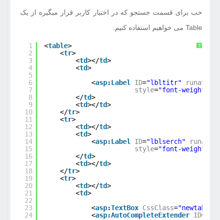
خب برای قسمت جستجو که در اختیار کاربر قرار میگیره از یک
Table می خواهیم استفاده کنیم.
1
<
table
>
?
2
<
tr
>
3
<
td
></
td
>
4
<
td
>
5
6
<
asp:Label
ID
=
"lbltitr"
runat
=
"s
7
style
=
"font-weight: 7
8
</
td
>
9
<
td
></
td
>
10
</
tr
>
11
<
tr
>
12
<
td
></
td
>
13
<
td
>
14
<
asp:Label
ID
=
"lblserch"
runat
=
"
15
style
=
"font-weight: 7
16
</
td
>
17
<
td
></
td
>
18
</
tr
>
19
<
tr
>
20
<
td
></
td
>
21
<
td
>
22
23
<
asp:TextBox
CssClass
=
"newtab-se
24
<
asp:AutoCompleteExtender
ID
=
"au